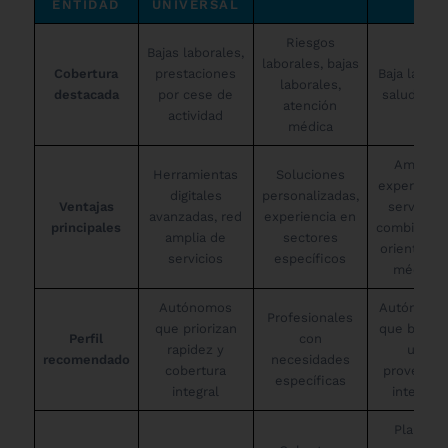
ENTIDAD
UNIVERSAL
Riesgos
Bajas laborales,
laborales, bajas
Cobertura
prestaciones
Baja laboral
laborales,
destacada
por cese de
salud, vid
atención
actividad
médica
Amplia
Herramientas
Soluciones
experiencia
digitales
personalizadas,
Ventajas
servicios
avanzadas, red
experiencia en
principales
combinados
amplia de
sectores
orientació
servicios
específicos
médica
Autónomos
Autónomo
Profesionales
que priorizan
que busca
Perfil
con
rapidez y
un
recomendado
necesidades
cobertura
proveedor
específicas
integral
integral
Planes